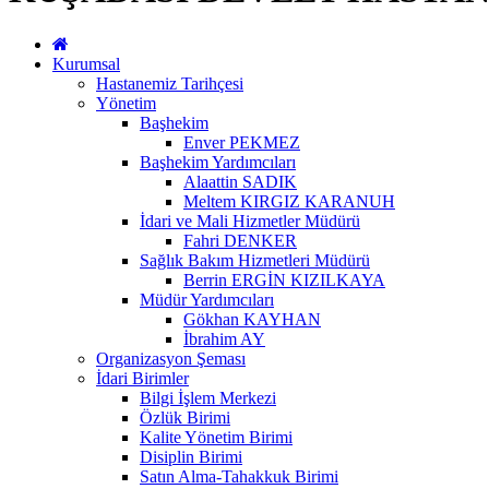
Kurumsal
Hastanemiz Tarihçesi
Yönetim
Başhekim
Enver PEKMEZ
Başhekim Yardımcıları
Alaattin SADIK
Meltem KIRGIZ KARANUH
İdari ve Mali Hizmetler Müdürü
Fahri DENKER
Sağlık Bakım Hizmetleri Müdürü
Berrin ERGİN KIZILKAYA
Müdür Yardımcıları
Gökhan KAYHAN
İbrahim AY
Organizasyon Şeması
İdari Birimler
Bilgi İşlem Merkezi
Özlük Birimi
Kalite Yönetim Birimi
Disiplin Birimi
Satın Alma-Tahakkuk Birimi