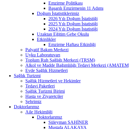
Emzirme Politikası
Başarılı Emzirmenin 11 Adımı
Doğum İstatistiklerimiz
2026 Yılı Doğum İstatistiği
2025 Yılı Doğum İstatistiği
2024 Yılı Doğum İstatistiği
Uzaktan Eğitim Gebe Okulu
Etkinlikler
Emzirme Haftası Etkinliği
Palyatif Bakım Merkezi
Uyku Laboratuvarı
Toplum Ruh Sağlığı Merkezi (TRSM)
Alkol ve Madde Bağımlılığı Tedavi Merkezi (AMATEM
Evde Sağlık Hizmetleri
Sağlık Turizmi
Sağlık Hizmetleri ve Hekimler
Tedavi Paketleri
Sağlık Turizmi Birimi
Hasta ve Ziyaretçiler
Şehrimiz
Doktorlarımız
Aile Hekimliği
Doktorlarımız
Süleyman ŞAHİNER
Mustafa ALAKAYA