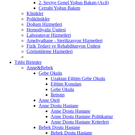
2. Seviye Genel Yoğun Bakım (Acil)
Cerrahi Yoğun Bakım
Klinikler
Poliklinikler
Doğum Hizmetleri
Hemodiyaliz Ünitesi
Laboratuvar Hizmetleri
Ameliyathane - Sterilizasyon Hizmetleri
Fizik Tedavi ve Rehabilitasyon Ünitesi
Görüntüleme Hizmetleri
Tıbbi Birimler
Anne&Bebek
Gebe Okulu
Uzaktan Eğitim Gebe Okulu
Eğitim Konuları
Gebe Okulu
İletişim
Anne Oteli
Anne Dostu Hastane
Anne Dostu Hastane
Anne Dostu Hastane Politikamız
Anne Dostu Hastane Kriterleri
Bebek Dostu Hastane
Bebek Dostu Hastane