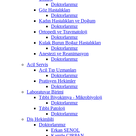
Doktorlarımız
Göz Hastalıkları
Doktorlarımız
Kadın Hastalıkları ve Doğum
Doktorlarımız
Ortopedi ve Travmatoloji
Doktorlarımız
Kulak Burun Boğaz Hastalıkları
Doktorlarımız
Anestezi ve Reanimasyon
Doktorlarımız
Acil Servis
Acil Tıp Uzmanları
Doktorlarımız
Pratisyen Hekimler
Doktorlarımız
Laboratuvar Birimi
Tıbbi Biyokimya - Mikrobiyoloji
Doktorlarımız
Tıbbi Patoloji
Doktorlarımız
Diş Hekimliği
Doktorlarımız
Erkan ŞENOL
Kamile ÇIRPAN