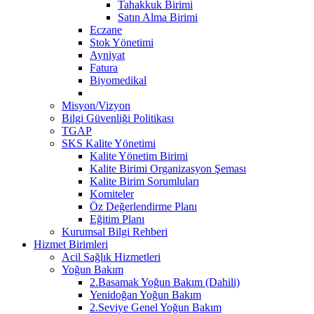
Tahakkuk Birimi
Satın Alma Birimi
Eczane
Stok Yönetimi
Ayniyat
Fatura
Biyomedikal
Misyon/Vizyon
Bilgi Güvenliği Politikası
TGAP
SKS Kalite Yönetimi
Kalite Yönetim Birimi
Kalite Birimi Organizasyon Şeması
Kalite Birim Sorumluları
Komiteler
Öz Değerlendirme Planı
Eğitim Planı
Kurumsal Bilgi Rehberi
Hizmet Birimleri
Acil Sağlık Hizmetleri
Yoğun Bakım
2.Basamak Yoğun Bakım (Dahili)
Yenidoğan Yoğun Bakım
2.Seviye Genel Yoğun Bakım