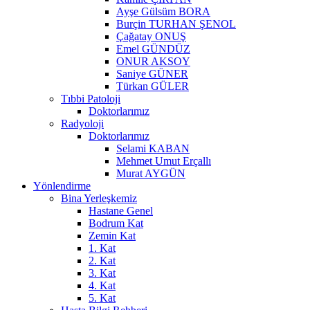
Ayşe Gülsüm BORA
Burçin TURHAN ŞENOL
Çağatay ONUŞ
Emel GÜNDÜZ
ONUR AKSOY
Saniye GÜNER
Türkan GÜLER
Tıbbi Patoloji
Doktorlarımız
Radyoloji
Doktorlarımız
Selami KABAN
Mehmet Umut Erçallı
Murat AYGÜN
Yönlendirme
Bina Yerleşkemiz
Hastane Genel
Bodrum Kat
Zemin Kat
1. Kat
2. Kat
3. Kat
4. Kat
5. Kat