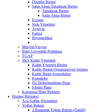
Disiplin Birimi
Satın Alma-Tahakkuk Birimi
Tahakkuk Birimi
Satın Alma Birimi
Eczane
Stok Yönetimi
Ayniyat
Fatura
Biyomedikal
Misyon/Vizyon
Bilgi Güvenliği Politikası
TGAP
SKS Kalite Yönetimi
Kalite Yönetim Birimi
Kalite Birimi Organizasyon Şeması
Kalite Birim Sorumluları
Komiteler
Öz Değerlendirme Planı
Eğitim Planı
Kurumsal Bilgi Rehberi
Hizmet Birimleri
Acil Sağlık Hizmetleri
Yoğun Bakım
2.Basamak Yoğun Bakım (Dahili)