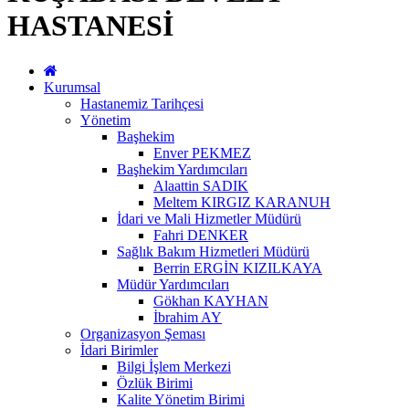
HASTANESİ
Kurumsal
Hastanemiz Tarihçesi
Yönetim
Başhekim
Enver PEKMEZ
Başhekim Yardımcıları
Alaattin SADIK
Meltem KIRGIZ KARANUH
İdari ve Mali Hizmetler Müdürü
Fahri DENKER
Sağlık Bakım Hizmetleri Müdürü
Berrin ERGİN KIZILKAYA
Müdür Yardımcıları
Gökhan KAYHAN
İbrahim AY
Organizasyon Şeması
İdari Birimler
Bilgi İşlem Merkezi
Özlük Birimi
Kalite Yönetim Birimi