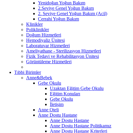
Yenidoğan Yoğun Bakım
2.Seviye Genel Yoğun Bakım
2. Seviye Genel Yoğun Bakım (Acil)
Cerrahi Yoğun Bakım
Klinikler
Poliklinikler
Doğum Hizmetleri
Hemodiyaliz Ünitesi
Laboratuvar Hizmetleri
Ameliyathane - Sterilizasyon Hizmetleri
Fizik Tedavi ve Rehabilitasyon Ünitesi
Görüntüleme Hizmetleri
Tıbbi Birimler
Anne&Bebek
Gebe Okulu
Uzaktan Eğitim Gebe Okulu
Eğitim Konuları
Gebe Okulu
İletişim
Anne Oteli
Anne Dostu Hastane
Anne Dostu Hastane
Anne Dostu Hastane Politikamız
Anne Dostu Hastane Kriterleri