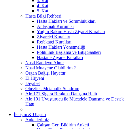
3. Kat
4. Kat
5. Kat
Hasta Bilgi Rehberi
Hasta Hakları ve Sorumlulukları
Anlaşmalı Kurumlar
Yoğun Bakım Hasta Ziyaret Kuralları
Ziyaretçi Kuralları
Refakatçi Kuralları
Hasta Hakları Yönetmeliği
Poliklinik Başlama ve Bitiş Saatleri
Hastane Ziyaret Kuralları
Nasıl Randevu Alınır
Nasıl Muayene Olabilirim ?
Organ Bağışı Hayattır
El Hijyeni
Diyabet
Obezite - Metabolik Sendrom
Alo 171 Sigara Bırakma Danışma Hattı
Alo 191 Uyuşturucu ile Mücadele Danışma ve Destek
Hattı
İletişim & Ulaşım
Anketlerimiz
Çalışan Geri Bildirim Anketi