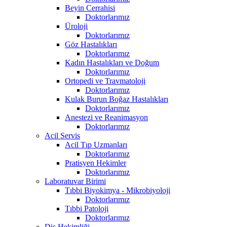
Beyin Cerrahisi
Doktorlarımız
Üroloji
Doktorlarımız
Göz Hastalıkları
Doktorlarımız
Kadın Hastalıkları ve Doğum
Doktorlarımız
Ortopedi ve Travmatoloji
Doktorlarımız
Kulak Burun Boğaz Hastalıkları
Doktorlarımız
Anestezi ve Reanimasyon
Doktorlarımız
Acil Servis
Acil Tıp Uzmanları
Doktorlarımız
Pratisyen Hekimler
Doktorlarımız
Laboratuvar Birimi
Tıbbi Biyokimya - Mikrobiyoloji
Doktorlarımız
Tıbbi Patoloji
Doktorlarımız
Diş Hekimliği