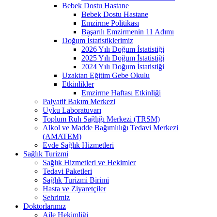
Bebek Dostu Hastane
Bebek Dostu Hastane
Emzirme Politikası
Başarılı Emzirmenin 11 Adımı
Doğum İstatistiklerimiz
2026 Yılı Doğum İstatistiği
2025 Yılı Doğum İstatistiği
2024 Yılı Doğum İstatistiği
Uzaktan Eğitim Gebe Okulu
Etkinlikler
Emzirme Haftası Etkinliği
Palyatif Bakım Merkezi
Uyku Laboratuvarı
Toplum Ruh Sağlığı Merkezi (TRSM)
Alkol ve Madde Bağımlılığı Tedavi Merkezi
(AMATEM)
Evde Sağlık Hizmetleri
Sağlık Turizmi
Sağlık Hizmetleri ve Hekimler
Tedavi Paketleri
Sağlık Turizmi Birimi
Hasta ve Ziyaretçiler
Şehrimiz
Doktorlarımız
Aile Hekimliği