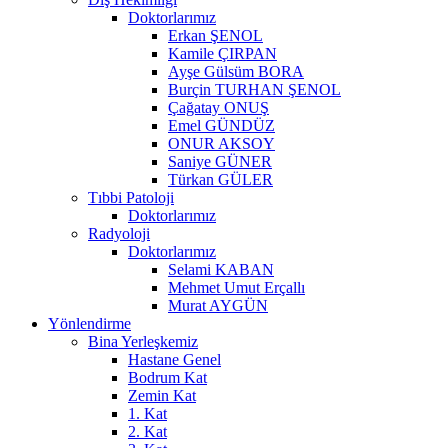
Doktorlarımız
Erkan ŞENOL
Kamile ÇIRPAN
Ayşe Gülsüm BORA
Burçin TURHAN ŞENOL
Çağatay ONUŞ
Emel GÜNDÜZ
ONUR AKSOY
Saniye GÜNER
Türkan GÜLER
Tıbbi Patoloji
Doktorlarımız
Radyoloji
Doktorlarımız
Selami KABAN
Mehmet Umut Erçallı
Murat AYGÜN
Yönlendirme
Bina Yerleşkemiz
Hastane Genel
Bodrum Kat
Zemin Kat
1. Kat
2. Kat