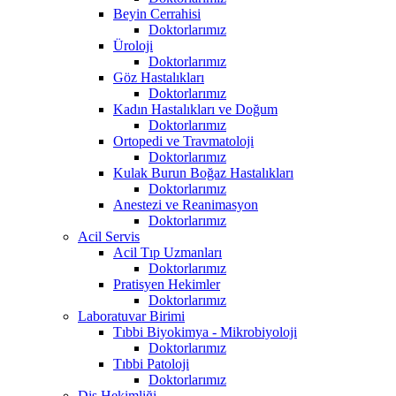
Beyin Cerrahisi
Doktorlarımız
Üroloji
Doktorlarımız
Göz Hastalıkları
Doktorlarımız
Kadın Hastalıkları ve Doğum
Doktorlarımız
Ortopedi ve Travmatoloji
Doktorlarımız
Kulak Burun Boğaz Hastalıkları
Doktorlarımız
Anestezi ve Reanimasyon
Doktorlarımız
Acil Servis
Acil Tıp Uzmanları
Doktorlarımız
Pratisyen Hekimler
Doktorlarımız
Laboratuvar Birimi
Tıbbi Biyokimya - Mikrobiyoloji
Doktorlarımız
Tıbbi Patoloji
Doktorlarımız
Diş Hekimliği