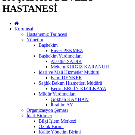
HASTANESİ
Kurumsal
Hastanemiz Tarihçesi
Yönetim
Başhekim
Enver PEKMEZ
Başhekim Yardımcıları
Alaattin SADIK
Meltem KIRGIZ KARANUH
İdari ve Mali Hizmetler Müdürü
Fahri DENKER
Sağlık Bakım Hizmetleri Müdürü
Berrin ERGİN KIZILKAYA
Müdür Yardımcıları
Gökhan KAYHAN
İbrahim AY
Organizasyon Şeması
İdari Birimler
Bilgi İşlem Merkezi
Özlük Birimi
Kalite Yönetim Birimi