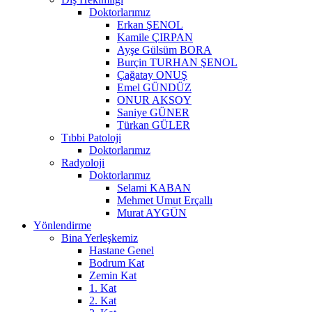
Doktorlarımız
Erkan ŞENOL
Kamile ÇIRPAN
Ayşe Gülsüm BORA
Burçin TURHAN ŞENOL
Çağatay ONUŞ
Emel GÜNDÜZ
ONUR AKSOY
Saniye GÜNER
Türkan GÜLER
Tıbbi Patoloji
Doktorlarımız
Radyoloji
Doktorlarımız
Selami KABAN
Mehmet Umut Erçallı
Murat AYGÜN
Yönlendirme
Bina Yerleşkemiz
Hastane Genel
Bodrum Kat
Zemin Kat
1. Kat
2. Kat