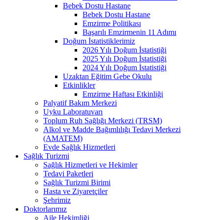
Bebek Dostu Hastane
Bebek Dostu Hastane
Emzirme Politikası
Başarılı Emzirmenin 11 Adımı
Doğum İstatistiklerimiz
2026 Yılı Doğum İstatistiği
2025 Yılı Doğum İstatistiği
2024 Yılı Doğum İstatistiği
Uzaktan Eğitim Gebe Okulu
Etkinlikler
Emzirme Haftası Etkinliği
Palyatif Bakım Merkezi
Uyku Laboratuvarı
Toplum Ruh Sağlığı Merkezi (TRSM)
Alkol ve Madde Bağımlılığı Tedavi Merkezi
(AMATEM)
Evde Sağlık Hizmetleri
Sağlık Turizmi
Sağlık Hizmetleri ve Hekimler
Tedavi Paketleri
Sağlık Turizmi Birimi
Hasta ve Ziyaretçiler
Şehrimiz
Doktorlarımız
Aile Hekimliği