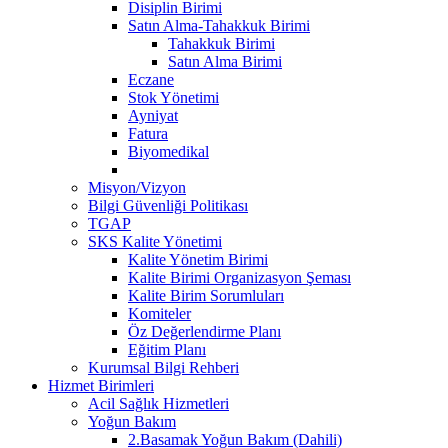
Disiplin Birimi
Satın Alma-Tahakkuk Birimi
Tahakkuk Birimi
Satın Alma Birimi
Eczane
Stok Yönetimi
Ayniyat
Fatura
Biyomedikal
Misyon/Vizyon
Bilgi Güvenliği Politikası
TGAP
SKS Kalite Yönetimi
Kalite Yönetim Birimi
Kalite Birimi Organizasyon Şeması
Kalite Birim Sorumluları
Komiteler
Öz Değerlendirme Planı
Eğitim Planı
Kurumsal Bilgi Rehberi
Hizmet Birimleri
Acil Sağlık Hizmetleri
Yoğun Bakım
2.Basamak Yoğun Bakım (Dahili)