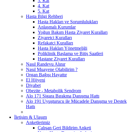
3. Kat
4. Kat
5. Kat
Hasta Bilgi Rehberi
Hasta Hakları ve Sorumlulukları
Anlaşmalı Kurumlar
Yoğun Bakım Hasta Ziyaret Kuralları
Ziyaretçi Kuralları
Refakatçi Kuralları
Hasta Hakları Yönetmeliği
Poliklinik Başlama ve Bitiş Saatleri
Hastane Ziyaret Kuralları
Nasıl Randevu Alınır
Nasıl Muayene Olabilirim ?
Organ Bağışı Hayattır
El Hijyeni
Diyabet
Obezite - Metabolik Sendrom
Alo 171 Sigara Bırakma Danışma Hattı
Alo 191 Uyuşturucu ile Mücadele Danışma ve Destek
Hattı
İletişim & Ulaşım
Anketlerimiz
Çalışan Geri Bildirim Anketi