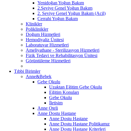
Yenidoğan Yoğun Bakım
2.Seviye Genel Yoğun Bakım
2. Seviye Genel Yoğun Bakım (Acil)
Cerrahi Yoğun Bakım
Klinikler
Poliklinikler
Doğum Hizmetleri
Hemodiyaliz Ünitesi
Laboratuvar Hizmetleri
Ameliyathane - Sterilizasyon Hizmetleri
Fizik Tedavi ve Rehabilitasyon Ünitesi
Görüntüleme Hizmetleri
Tıbbi Birimler
Anne&Bebek
Gebe Okulu
Uzaktan Eğitim Gebe Okulu
Eğitim Konuları
Gebe Okulu
İletişim
Anne Oteli
Anne Dostu Hastane
Anne Dostu Hastane
Anne Dostu Hastane Politikamız
Anne Dostu Hastane Kriterleri