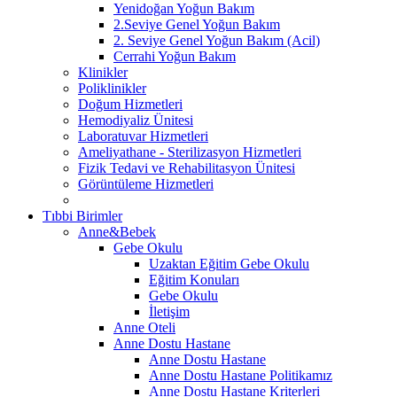
Yenidoğan Yoğun Bakım
2.Seviye Genel Yoğun Bakım
2. Seviye Genel Yoğun Bakım (Acil)
Cerrahi Yoğun Bakım
Klinikler
Poliklinikler
Doğum Hizmetleri
Hemodiyaliz Ünitesi
Laboratuvar Hizmetleri
Ameliyathane - Sterilizasyon Hizmetleri
Fizik Tedavi ve Rehabilitasyon Ünitesi
Görüntüleme Hizmetleri
Tıbbi Birimler
Anne&Bebek
Gebe Okulu
Uzaktan Eğitim Gebe Okulu
Eğitim Konuları
Gebe Okulu
İletişim
Anne Oteli
Anne Dostu Hastane
Anne Dostu Hastane
Anne Dostu Hastane Politikamız
Anne Dostu Hastane Kriterleri