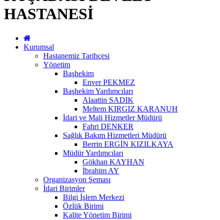
HASTANESİ
Kurumsal
Hastanemiz Tarihçesi
Yönetim
Başhekim
Enver PEKMEZ
Başhekim Yardımcıları
Alaattin SADIK
Meltem KIRGIZ KARANUH
İdari ve Mali Hizmetler Müdürü
Fahri DENKER
Sağlık Bakım Hizmetleri Müdürü
Berrin ERGİN KIZILKAYA
Müdür Yardımcıları
Gökhan KAYHAN
İbrahim AY
Organizasyon Şeması
İdari Birimler
Bilgi İşlem Merkezi
Özlük Birimi
Kalite Yönetim Birimi