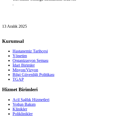
.
13 Aralık 2025
Kurumsal
Hastanemiz Tarihçesi
Yönetim
Organizasyon Şeması
İdari Birimler
Misyon/Vizyon
Bilgi Güvenliği Politikası
TGAP
Hizmet Birimleri
Acil Sağlık Hizmetleri
Yoğun Bakım
Klinikler
Poliklinikler