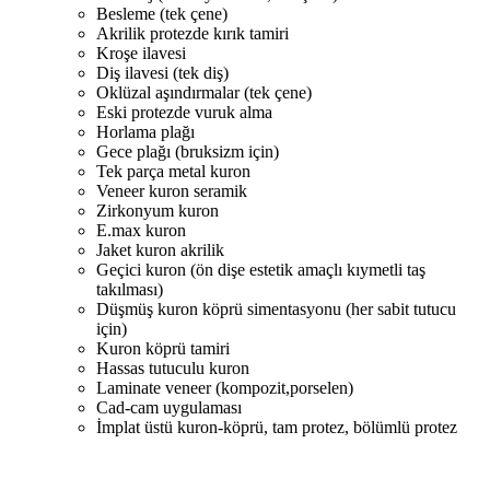
Besleme (tek çene)
Akrilik protezde kırık tamiri
Kroşe ilavesi
Diş ilavesi (tek diş)
Oklüzal aşındırmalar (tek çene)
Eski protezde vuruk alma
Horlama plağı
Gece plağı (bruksizm için)
Tek parça metal kuron
Veneer kuron seramik
Zirkonyum kuron
E.max kuron
Jaket kuron akrilik
Geçici kuron (ön dişe estetik amaçlı kıymetli taş
takılması)
Düşmüş kuron köprü simentasyonu (her sabit tutucu
için)
Kuron köprü tamiri
Hassas tutuculu kuron
Laminate veneer (kompozit,porselen)
Cad-cam uygulaması
İmplat üstü kuron-köprü, tam protez, bölümlü protez