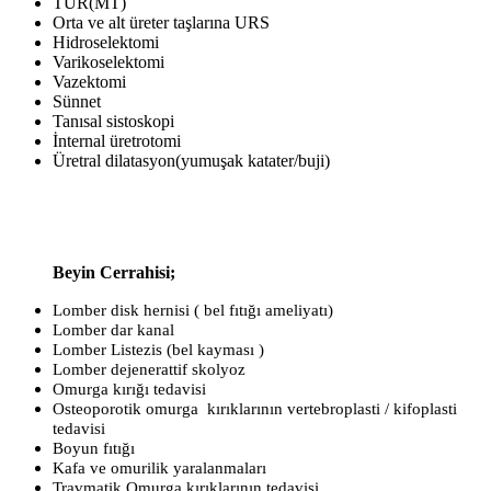
TUR(MT)
Orta ve alt üreter taşlarına URS
Hidroselektomi
Varikoselektomi
Vazektomi
Sünnet
Tanısal sistoskopi
İnternal üretrotomi
Üretral dilatasyon(yumuşak katater/buji)
Beyin Cerrahisi;
Lomber disk hernisi ( bel fıtığı ameliyatı)
Lomber dar kanal
Lomber Listezis (bel kayması )
Lomber dejenerattif skolyoz
Omurga kırığı tedavisi
Osteoporotik omurga kırıklarının vertebroplasti / kifoplasti
tedavisi
Boyun fıtığı
Kafa ve omurilik yaralanmaları
Travmatik Omurga kırıklarının tedavisi