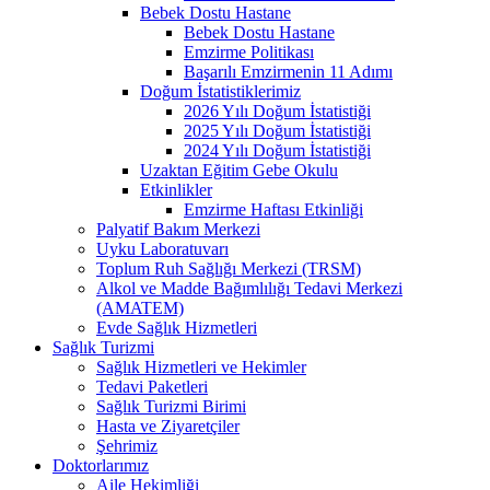
Bebek Dostu Hastane
Bebek Dostu Hastane
Emzirme Politikası
Başarılı Emzirmenin 11 Adımı
Doğum İstatistiklerimiz
2026 Yılı Doğum İstatistiği
2025 Yılı Doğum İstatistiği
2024 Yılı Doğum İstatistiği
Uzaktan Eğitim Gebe Okulu
Etkinlikler
Emzirme Haftası Etkinliği
Palyatif Bakım Merkezi
Uyku Laboratuvarı
Toplum Ruh Sağlığı Merkezi (TRSM)
Alkol ve Madde Bağımlılığı Tedavi Merkezi
(AMATEM)
Evde Sağlık Hizmetleri
Sağlık Turizmi
Sağlık Hizmetleri ve Hekimler
Tedavi Paketleri
Sağlık Turizmi Birimi
Hasta ve Ziyaretçiler
Şehrimiz
Doktorlarımız
Aile Hekimliği