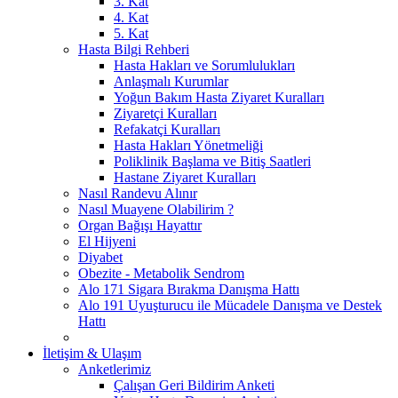
3. Kat
4. Kat
5. Kat
Hasta Bilgi Rehberi
Hasta Hakları ve Sorumlulukları
Anlaşmalı Kurumlar
Yoğun Bakım Hasta Ziyaret Kuralları
Ziyaretçi Kuralları
Refakatçi Kuralları
Hasta Hakları Yönetmeliği
Poliklinik Başlama ve Bitiş Saatleri
Hastane Ziyaret Kuralları
Nasıl Randevu Alınır
Nasıl Muayene Olabilirim ?
Organ Bağışı Hayattır
El Hijyeni
Diyabet
Obezite - Metabolik Sendrom
Alo 171 Sigara Bırakma Danışma Hattı
Alo 191 Uyuşturucu ile Mücadele Danışma ve Destek
Hattı
İletişim & Ulaşım
Anketlerimiz
Çalışan Geri Bildirim Anketi