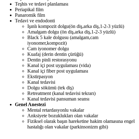
Teşhis ve tedavi planlaması
Periapikal film
Panaromik film
Tedavi ve endodonti
Işınlı kompozit dolgu(ön diş,arka diş,1-2-3 yüzlü)
Amalgam dolgu (ön diş,arka diş,1-2-3 yüzlü)
Black 5 kale dolgusu (amalgam,cam
iyonomer,kompozit)
Cam iyonomer dolgu
Kuafaj (derin dentin çürüğü)
Dentin pinli restorasyonu
Kanal içi post uygulaması (vida)
Kanal içi fiber post uygulaması
Ekstirpasyon
Kanal tedavisi
Dolgu sökümü (tek diş)
Retreatment (kanal tedavisi tekrarı)
Kanal tedavisi pansuman seansı
Genel Anestezi
Mental retardasyonlu vakalar
Anksiyete bozuklukları olan vakalar
Fiziksel olarak başın hareketine hakim olamasına engel
hastalığı olan vakalar (parkinsonizm gibi)