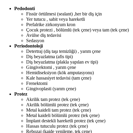
Pedodonti
Fissür örtülmesi (sealant) ,her bir diş için
Yer tutucu , sabit veya hareketli
Prefalrike zirkonyum kron
Çocuk protezi , bölümlü (tek çene) veya tam (tek çene)
Avülse diş tedavisi
Sedasyon
Periodontoloji
Detertraj (diş taşı temizliği) , yarım çene
Diş beyazlatma (afis tipi)
Diş beyazlatma (plakla yapılan ev tipi)
Gingivektomi , yarım çene
Hemidiseksiyon (kök amputasyonu)
Kale hassasiyet tedavisi (tam çene)
Frenektomi
Gingivoplasti (yarım çene)
Protez
Akrilik tam protez (tek çene)
Akrilik bölümlü protez (tek çene)
Metal kaideli tam protez (tek çene)
Metal kaideli bölümlü protez (tek çene)
İmplant destekli hareketli protez (tek çene)
Hassas tutuculu protez (tek çene)
Rebozaj (kaide yenileme, tek çene)