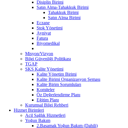
Disiplin Birimi
Satın Alma-Tahakkuk Birimi
Tahakkuk Birimi
Satın Alma Birimi
Eczane
Stok Yönetimi
Ayniyat
Fatura
Biyomedikal
Misyon/Vizyon
Bilgi Güvenliği Politikası
TGAP
SKS Kalite Yönetimi
Kalite Yönetim Birimi
Kalite Birimi Organizasyon Şeması
Kalite Birim Sorumluları
Komiteler
Öz Değerlendirme Planı
Eğitim Planı
Kurumsal Bilgi Rehberi
Hizmet Birimleri
Acil Sağlık Hizmetleri
Yoğun Bakım
2.Basamak Yoğun Bakım (Dahili)