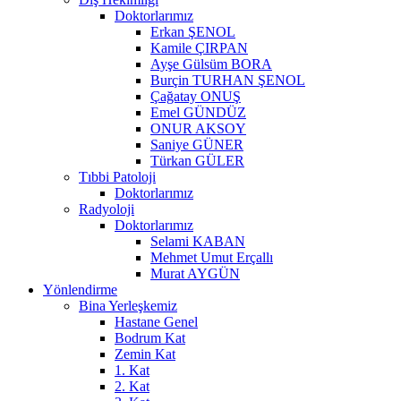
Doktorlarımız
Erkan ŞENOL
Kamile ÇIRPAN
Ayşe Gülsüm BORA
Burçin TURHAN ŞENOL
Çağatay ONUŞ
Emel GÜNDÜZ
ONUR AKSOY
Saniye GÜNER
Türkan GÜLER
Tıbbi Patoloji
Doktorlarımız
Radyoloji
Doktorlarımız
Selami KABAN
Mehmet Umut Erçallı
Murat AYGÜN
Yönlendirme
Bina Yerleşkemiz
Hastane Genel
Bodrum Kat
Zemin Kat
1. Kat
2. Kat