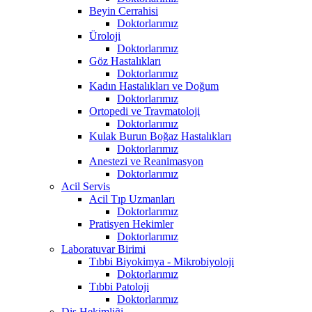
Beyin Cerrahisi
Doktorlarımız
Üroloji
Doktorlarımız
Göz Hastalıkları
Doktorlarımız
Kadın Hastalıkları ve Doğum
Doktorlarımız
Ortopedi ve Travmatoloji
Doktorlarımız
Kulak Burun Boğaz Hastalıkları
Doktorlarımız
Anestezi ve Reanimasyon
Doktorlarımız
Acil Servis
Acil Tıp Uzmanları
Doktorlarımız
Pratisyen Hekimler
Doktorlarımız
Laboratuvar Birimi
Tıbbi Biyokimya - Mikrobiyoloji
Doktorlarımız
Tıbbi Patoloji
Doktorlarımız
Diş Hekimliği