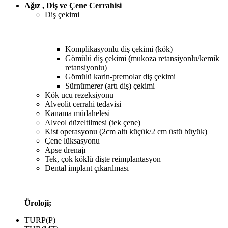
Ağız , Diş ve Çene Cerrahisi
Diş çekimi
Komplikasyonlu diş çekimi (kök)
Gömülü diş çekimi (mukoza retansiyonlu/kemik
retansiyonlu)
Gömülü karin-premolar diş çekimi
Sürnümerer (artı diş) çekimi
Kök ucu rezeksiyonu
Alveolit cerrahi tedavisi
Kanama müdahelesi
Alveol düzeltilmesi (tek çene)
Kist operasyonu (2cm altı küçük/2 cm üstü büyük)
Çene lüksasyonu
Apse drenajı
Tek, çok köklü dişte reimplantasyon
Dental implant çıkarılması
Üroloji;
TURP(P)