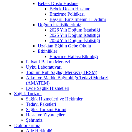
Bebek Dostu Hastane
Bebek Dostu Hastane
Emzirme Politikası
Başarılı Emzirmenin 11 Adımı
Doğum İstatistiklerimiz
2026 Yılı Doğum İstatistiği
2025 Yılı Doğum İstatistiği
2024 Yılı Doğum İstatistiği
Uzaktan Eğitim Gebe Okulu
Etkinlikler
Emzirme Haftası Etkinliği
Palyatif Bakım Merkezi
Uyku Laboratuvarı
Toplum Ruh Sağlığı Merkezi (TRSM)
Alkol ve Madde Bağımlılığı Tedavi Merkezi
(AMATEM)
Evde Sağlık Hizmetleri
Sağlık Turizmi
Sağlık Hizmetleri ve Hekimler
Tedavi Paketleri
Sağlık Turizmi Birimi
Hasta ve Ziyaretçiler
Şehrimiz
Doktorlarımız
Aile Hekimliği