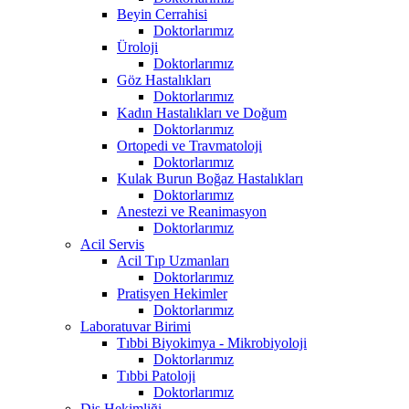
Beyin Cerrahisi
Doktorlarımız
Üroloji
Doktorlarımız
Göz Hastalıkları
Doktorlarımız
Kadın Hastalıkları ve Doğum
Doktorlarımız
Ortopedi ve Travmatoloji
Doktorlarımız
Kulak Burun Boğaz Hastalıkları
Doktorlarımız
Anestezi ve Reanimasyon
Doktorlarımız
Acil Servis
Acil Tıp Uzmanları
Doktorlarımız
Pratisyen Hekimler
Doktorlarımız
Laboratuvar Birimi
Tıbbi Biyokimya - Mikrobiyoloji
Doktorlarımız
Tıbbi Patoloji
Doktorlarımız
Diş Hekimliği