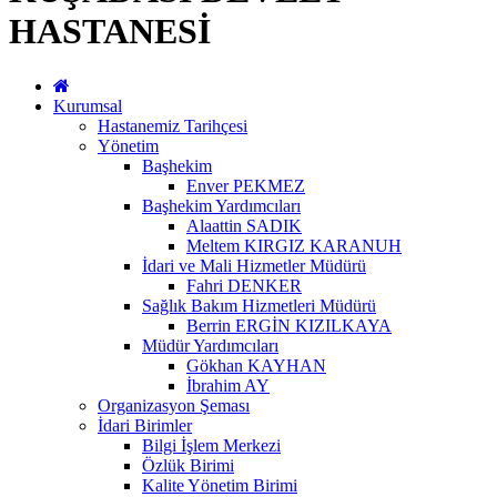
HASTANESİ
Kurumsal
Hastanemiz Tarihçesi
Yönetim
Başhekim
Enver PEKMEZ
Başhekim Yardımcıları
Alaattin SADIK
Meltem KIRGIZ KARANUH
İdari ve Mali Hizmetler Müdürü
Fahri DENKER
Sağlık Bakım Hizmetleri Müdürü
Berrin ERGİN KIZILKAYA
Müdür Yardımcıları
Gökhan KAYHAN
İbrahim AY
Organizasyon Şeması
İdari Birimler
Bilgi İşlem Merkezi
Özlük Birimi
Kalite Yönetim Birimi