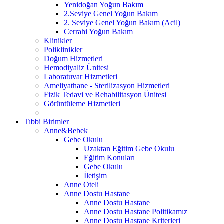
Yenidoğan Yoğun Bakım
2.Seviye Genel Yoğun Bakım
2. Seviye Genel Yoğun Bakım (Acil)
Cerrahi Yoğun Bakım
Klinikler
Poliklinikler
Doğum Hizmetleri
Hemodiyaliz Ünitesi
Laboratuvar Hizmetleri
Ameliyathane - Sterilizasyon Hizmetleri
Fizik Tedavi ve Rehabilitasyon Ünitesi
Görüntüleme Hizmetleri
Tıbbi Birimler
Anne&Bebek
Gebe Okulu
Uzaktan Eğitim Gebe Okulu
Eğitim Konuları
Gebe Okulu
İletişim
Anne Oteli
Anne Dostu Hastane
Anne Dostu Hastane
Anne Dostu Hastane Politikamız
Anne Dostu Hastane Kriterleri