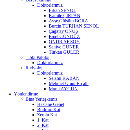
Doktorlarımız
Erkan ŞENOL
Kamile ÇIRPAN
Ayşe Gülsüm BORA
Burçin TURHAN ŞENOL
Çağatay ONUŞ
Emel GÜNDÜZ
ONUR AKSOY
Saniye GÜNER
Türkan GÜLER
Tıbbi Patoloji
Doktorlarımız
Radyoloji
Doktorlarımız
Selami KABAN
Mehmet Umut Erçallı
Murat AYGÜN
Yönlendirme
Bina Yerleşkemiz
Hastane Genel
Bodrum Kat
Zemin Kat
1. Kat
2. Kat