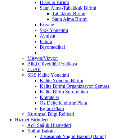
Disiplin Birimi
Satın Alma-Tahakkuk Birimi
Tahakkuk Birimi
Satın Alma Birimi
Eczane
Stok Yönetimi
Ayniyat
Fatura
Biyomedikal
Misyon/Vizyon
Bilgi Güvenliği Politikası
TGAP
SKS Kalite Yönetimi
Kalite Yönetim Birimi
Kalite Birimi Organizasyon Şeması
Kalite Birim Sorumluları
Komiteler
Öz Değerlendirme Planı
Eğitim Planı
Kurumsal Bilgi Rehberi
Hizmet Birimleri
Acil Sağlık Hizmetleri
Yoğun Bakım
2.Basamak Yoğun Bakım (Dahili)