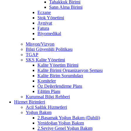
Tahakkuk Birimi
Satın Alma Birimi
Eczane
Stok Yönetimi
Ayniyat
Fatura
Biyomedikal
Misyon/Vizyon
Bilgi Güvenliği Politikası
TGAP
SKS Kalite Yönetimi
Kalite Yönetim Birimi
Kalite Birimi Organizasyon Şeması
Kalite Birim Sorumluları
Komiteler
Öz Değerlendirme Planı
Eğitim Planı
Kurumsal Bilgi Rehberi
Hizmet Birimleri
Acil Sağlık Hizmetleri
Yoğun Bakım
2.Basamak Yoğun Bakım (Dahili)
Yenidoğan Yoğun Bakım
2.Seviye Genel Yoğun Bakım