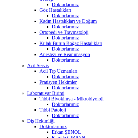
Doktorlarımız
Göz Hastalıkları
Doktorlarımız
Kadın Hastalıkları ve Doğum
Doktorlarımız
Ortopedi ve Travmatoloji
Doktorlarımız
Kulak Burun Boğaz Hastalıkları
Doktorlarımız
Anestezi ve Reanimasyon
Doktorlarımız
Acil Servis
Acil Tıp Uzmanları
Doktorlarımız
Pratisyen Hekimler
Doktorlarımız
Laboratuvar Birimi
Tıbbi Biyokimya - Mikrobiyoloji
Doktorlarımız
Tıbbi Patoloji
Doktorlarımız
Diş Hekimliği
Doktorlarımız
Erkan ŞENOL
Kamile ÇIRPAN