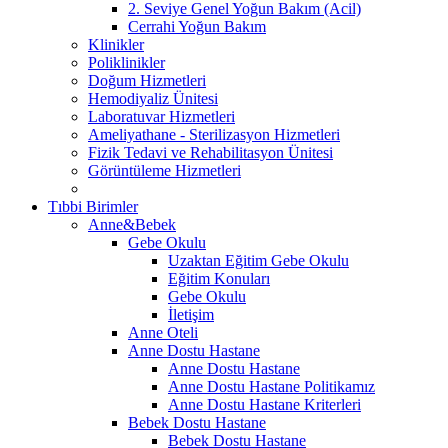
2. Seviye Genel Yoğun Bakım (Acil)
Cerrahi Yoğun Bakım
Klinikler
Poliklinikler
Doğum Hizmetleri
Hemodiyaliz Ünitesi
Laboratuvar Hizmetleri
Ameliyathane - Sterilizasyon Hizmetleri
Fizik Tedavi ve Rehabilitasyon Ünitesi
Görüntüleme Hizmetleri
Tıbbi Birimler
Anne&Bebek
Gebe Okulu
Uzaktan Eğitim Gebe Okulu
Eğitim Konuları
Gebe Okulu
İletişim
Anne Oteli
Anne Dostu Hastane
Anne Dostu Hastane
Anne Dostu Hastane Politikamız
Anne Dostu Hastane Kriterleri
Bebek Dostu Hastane
Bebek Dostu Hastane