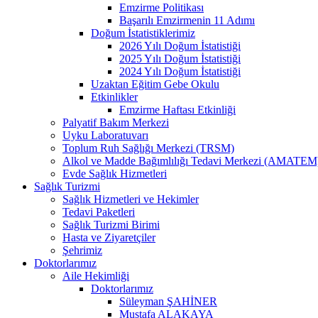
Emzirme Politikası
Başarılı Emzirmenin 11 Adımı
Doğum İstatistiklerimiz
2026 Yılı Doğum İstatistiği
2025 Yılı Doğum İstatistiği
2024 Yılı Doğum İstatistiği
Uzaktan Eğitim Gebe Okulu
Etkinlikler
Emzirme Haftası Etkinliği
Palyatif Bakım Merkezi
Uyku Laboratuvarı
Toplum Ruh Sağlığı Merkezi (TRSM)
Alkol ve Madde Bağımlılığı Tedavi Merkezi (AMATEM
Evde Sağlık Hizmetleri
Sağlık Turizmi
Sağlık Hizmetleri ve Hekimler
Tedavi Paketleri
Sağlık Turizmi Birimi
Hasta ve Ziyaretçiler
Şehrimiz
Doktorlarımız
Aile Hekimliği
Doktorlarımız
Süleyman ŞAHİNER
Mustafa ALAKAYA