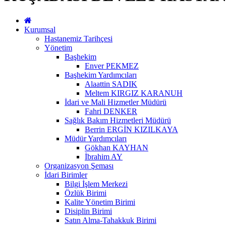
Kurumsal
Hastanemiz Tarihçesi
Yönetim
Başhekim
Enver PEKMEZ
Başhekim Yardımcıları
Alaattin SADIK
Meltem KIRGIZ KARANUH
İdari ve Mali Hizmetler Müdürü
Fahri DENKER
Sağlık Bakım Hizmetleri Müdürü
Berrin ERGİN KIZILKAYA
Müdür Yardımcıları
Gökhan KAYHAN
İbrahim AY
Organizasyon Şeması
İdari Birimler
Bilgi İşlem Merkezi
Özlük Birimi
Kalite Yönetim Birimi
Disiplin Birimi
Satın Alma-Tahakkuk Birimi