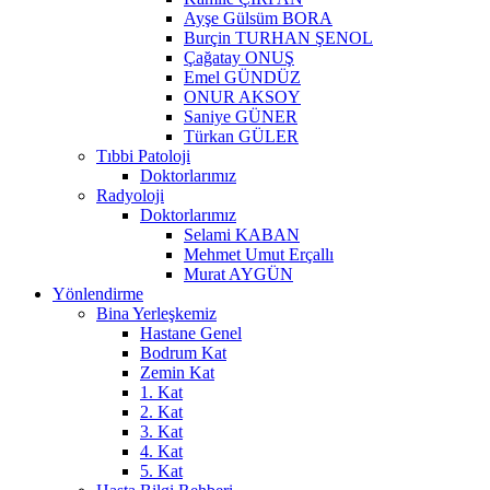
Ayşe Gülsüm BORA
Burçin TURHAN ŞENOL
Çağatay ONUŞ
Emel GÜNDÜZ
ONUR AKSOY
Saniye GÜNER
Türkan GÜLER
Tıbbi Patoloji
Doktorlarımız
Radyoloji
Doktorlarımız
Selami KABAN
Mehmet Umut Erçallı
Murat AYGÜN
Yönlendirme
Bina Yerleşkemiz
Hastane Genel
Bodrum Kat
Zemin Kat
1. Kat
2. Kat
3. Kat
4. Kat
5. Kat