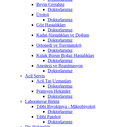
Beyin Cerrahisi
Doktorlarımız
Üroloji
Doktorlarımız
Göz Hastalıkları
Doktorlarımız
Kadın Hastalıkları ve Doğum
Doktorlarımız
Ortopedi ve Travmatoloji
Doktorlarımız
Kulak Burun Boğaz Hastalıkları
Doktorlarımız
Anestezi ve Reanimasyon
Doktorlarımız
Acil Servis
Acil Tıp Uzmanları
Doktorlarımız
Pratisyen Hekimler
Doktorlarımız
Laboratuvar Birimi
Tıbbi Biyokimya - Mikrobiyoloji
Doktorlarımız
Tıbbi Patoloji
Doktorlarımız
Diş Hekimliği