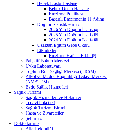
Bebek Dostu Hastane
Bebek Dostu Hastane
Emzirme Politikası
Başarılı Emzirmenin 11 Adımı
Doğum İstatistiklerimiz
2026 Yılı Doğum İstatistiği
2025 Yılı Doğum İstatistiği
2024 Yılı Doğum İstatistiği
Uzaktan Eğitim Gebe Okulu
Etkinlikler
Emzirme Haftası Etkinliği
Palyatif Bakım Merkezi
Uyku Laboratuvarı
Toplum Ruh Sağlığı Merkezi (TRSM)
Alkol ve Madde Bağımlılığı Tedavi Merkezi
(AMATEM)
Evde Sağlık Hizmetleri
Sağlık Turizmi
Sağlık Hizmetleri ve Hekimler
Tedavi Paketleri
Sağlık Turizmi Birimi
Hasta ve Ziyaretçiler
Şehrimiz
Doktorlarımız
Aile Hekimliği