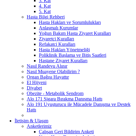
3. Kat
4. Kat
5. Kat
Hasta Bilgi Rehberi
Hasta Hakları ve Sorumlulukları
Anlaşmalı Kurumlar
Yoğun Bakım Hasta Ziyaret Kuralları
Ziyaretçi Kuralları
Refakatçi Kuralları
Hasta Hakları Yönetmeliği
Poliklinik Başlama ve Bitiş Saatleri
Hastane Ziyaret Kuralları
Nasıl Randevu Alınır
Nasıl Muayene Olabilirim ?
Organ Bağışı Hayattır
El Hijyeni
Diyabet
Obezite - Metabolik Sendrom
Alo 171 Sigara Bırakma Danışma Hattı
Alo 191 Uyuşturucu ile Mücadele Danışma ve Destek
Hattı
İletişim & Ulaşım
Anketlerimiz
Çalışan Geri Bildirim Anketi