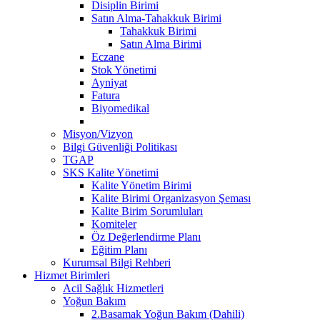
Disiplin Birimi
Satın Alma-Tahakkuk Birimi
Tahakkuk Birimi
Satın Alma Birimi
Eczane
Stok Yönetimi
Ayniyat
Fatura
Biyomedikal
Misyon/Vizyon
Bilgi Güvenliği Politikası
TGAP
SKS Kalite Yönetimi
Kalite Yönetim Birimi
Kalite Birimi Organizasyon Şeması
Kalite Birim Sorumluları
Komiteler
Öz Değerlendirme Planı
Eğitim Planı
Kurumsal Bilgi Rehberi
Hizmet Birimleri
Acil Sağlık Hizmetleri
Yoğun Bakım
2.Basamak Yoğun Bakım (Dahili)