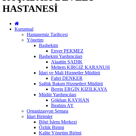
HASTANESİ
Kurumsal
Hastanemiz Tarihçesi
Yönetim
Başhekim
Enver PEKMEZ
Başhekim Yardımcıları
Alaattin SADIK
Meltem KIRGIZ KARANUH
İdari ve Mali Hizmetler Müdürü
Fahri DENKER
Sağlık Bakım Hizmetleri Müdürü
Berrin ERGİN KIZILKAYA
Müdür Yardımcıları
Gökhan KAYHAN
İbrahim AY
Organizasyon Şeması
İdari Birimler
Bilgi İşlem Merkezi
Özlük Birimi
Kalite Yönetim Birimi