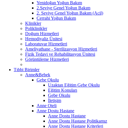
Yenidoğan Yoğun Bakım
2.Seviye Genel Yoğun Bakım
2. Seviye Genel Yoğun Bakım (Acil)
Cerrahi Yoğun Bakım
Klinikler
Poliklinikler
Doğum Hizmetleri
Hemodiyaliz Ünitesi
Laboratuvar Hizmetleri
Ameliyathane - Sterilizasyon Hizmetleri
Fizik Tedavi ve Rehabilitasyon Ünitesi
Görüntüleme Hizmetleri
Tıbbi Birimler
Anne&Bebek
Gebe Okulu
Uzaktan Eğitim Gebe Okulu
Eğitim Konuları
Gebe Okulu
İletişim
Anne Oteli
Anne Dostu Hastane
Anne Dostu Hastane
Anne Dostu Hastane Politikamız
Anne Dostu Hastane Kriterleri