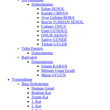
Doktorlarımız
Erkan ŞENOL
Kamile ÇIRPAN
Ayşe Gülsüm BORA
Burçin TURHAN ŞENOL
Çağatay ONUŞ
Emel GÜNDÜZ
ONUR AKSOY
Saniye GÜNER
Türkan GÜLER
Tıbbi Patoloji
Doktorlarımız
Radyoloji
Doktorlarımız
Selami KABAN
Mehmet Umut Erçallı
Murat AYGÜN
Yönlendirme
Bina Yerleşkemiz
Hastane Genel
Bodrum Kat
Zemin Kat
1. Kat
2. Kat