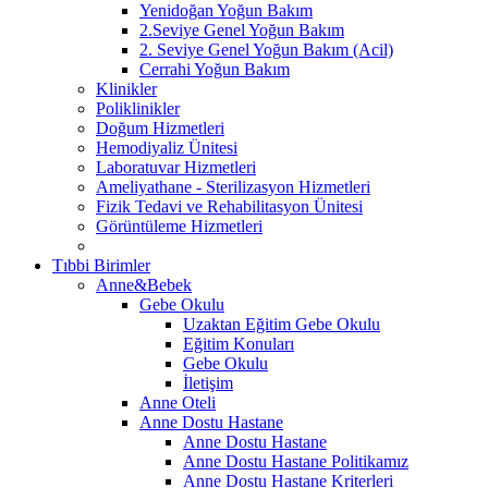
Yenidoğan Yoğun Bakım
2.Seviye Genel Yoğun Bakım
2. Seviye Genel Yoğun Bakım (Acil)
Cerrahi Yoğun Bakım
Klinikler
Poliklinikler
Doğum Hizmetleri
Hemodiyaliz Ünitesi
Laboratuvar Hizmetleri
Ameliyathane - Sterilizasyon Hizmetleri
Fizik Tedavi ve Rehabilitasyon Ünitesi
Görüntüleme Hizmetleri
Tıbbi Birimler
Anne&Bebek
Gebe Okulu
Uzaktan Eğitim Gebe Okulu
Eğitim Konuları
Gebe Okulu
İletişim
Anne Oteli
Anne Dostu Hastane
Anne Dostu Hastane
Anne Dostu Hastane Politikamız
Anne Dostu Hastane Kriterleri