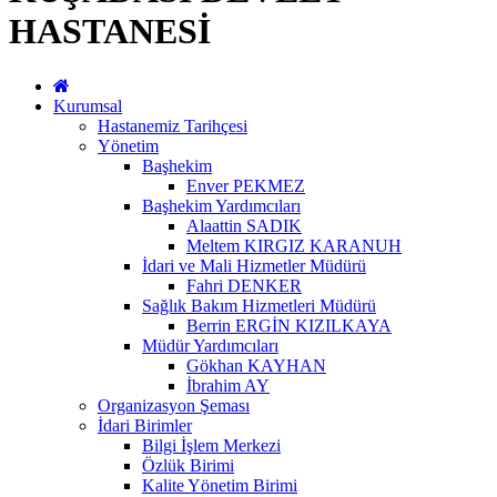
HASTANESİ
Kurumsal
Hastanemiz Tarihçesi
Yönetim
Başhekim
Enver PEKMEZ
Başhekim Yardımcıları
Alaattin SADIK
Meltem KIRGIZ KARANUH
İdari ve Mali Hizmetler Müdürü
Fahri DENKER
Sağlık Bakım Hizmetleri Müdürü
Berrin ERGİN KIZILKAYA
Müdür Yardımcıları
Gökhan KAYHAN
İbrahim AY
Organizasyon Şeması
İdari Birimler
Bilgi İşlem Merkezi
Özlük Birimi
Kalite Yönetim Birimi