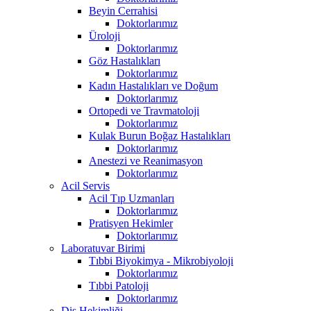
Beyin Cerrahisi
Doktorlarımız
Üroloji
Doktorlarımız
Göz Hastalıkları
Doktorlarımız
Kadın Hastalıkları ve Doğum
Doktorlarımız
Ortopedi ve Travmatoloji
Doktorlarımız
Kulak Burun Boğaz Hastalıkları
Doktorlarımız
Anestezi ve Reanimasyon
Doktorlarımız
Acil Servis
Acil Tıp Uzmanları
Doktorlarımız
Pratisyen Hekimler
Doktorlarımız
Laboratuvar Birimi
Tıbbi Biyokimya - Mikrobiyoloji
Doktorlarımız
Tıbbi Patoloji
Doktorlarımız
Diş Hekimliği