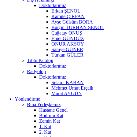
Doktorlarımız
Erkan ŞENOL
Kamile ÇIRPAN
Ayşe Gülsüm BORA
Burçin TURHAN ŞENOL
Çağatay ONUŞ
Emel GÜNDÜZ
ONUR AKSOY
Saniye GÜNER
Türkan GÜLER
Tıbbi Patoloji
Doktorlarımız
Radyoloji
Doktorlarımız
Selami KABAN
Mehmet Umut Erçallı
Murat AYGÜN
Yönlendirme
Bina Yerleşkemiz
Hastane Genel
Bodrum Kat
Zemin Kat
1. Kat
2. Kat