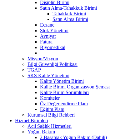
Disiplin Birimi
Satın Alma-Tahakkuk Birimi
Tahakkuk Birimi
Satın Alma Birimi
Eczane
Stok Yönetimi
Ayniyat
Fatura
Biyomedikal
Misyon/Vizyon
Bilgi Güvenliği Politikası
TGAP
SKS Kalite Yönetimi
Kalite Yönetim Birimi
Kalite Birimi Organizasyon Şeması
Kalite Birim Sorumluları
Komiteler
Öz Değerlendirme Planı
Eğitim Planı
Kurumsal Bilgi Rehberi
Hizmet Birimleri
Acil Sağlık Hizmetleri
Yoğun Bakım
2.Basamak Yoğun Bakım (Dahili)