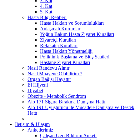
3. Kat
4. Kat
5. Kat
Hasta Bilgi Rehberi
Hasta Hakları ve Sorumlulukları
Anlaşmalı Kurumlar
Yoğun Bakım Hasta Ziyaret Kuralları
Ziyaretçi Kuralları
Refakatçi Kuralları
Hasta Hakları Yönetmeliği
Poliklinik Başlama ve Bitiş Saatleri
Hastane Ziyaret Kuralları
Nasıl Randevu Alınır
Nasıl Muayene Olabilirim ?
Organ Bağışı Hayattır
El Hijyeni
Diyabet
Obezite - Metabolik Sendrom
Alo 171 Sigara Bırakma Danışma Hattı
Alo 191 Uyuşturucu ile Mücadele Danışma ve Destek
Hattı
İletişim & Ulaşım
Anketlerimiz
Çalışan Geri Bildirim Anketi