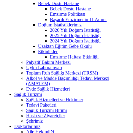
Bebek Dostu Hastane
Bebek Dostu Hastane
Emzirme Politikası
Başarılı Emzirmenin 11 Adımı
Doğum İstatistiklerimiz
2026 Yılı Doğum İstatistiği
2025 Yılı Doğum İstatistiği
2024 Yılı Doğum İstatistiği
Uzaktan Eğitim Gebe Okulu
Etkinlikler
Emzirme Haftası Etkinliği
Palyatif Bakım Merkezi
Uyku Laboratuvarı
Toplum Ruh Sağlığı Merkezi (TRSM)
Alkol ve Madde Bağımlılığı Tedavi Merkezi
(AMATEM)
Evde Sağlık Hizmetleri
Sağlık Turizmi
Sağlık Hizmetleri ve Hekimler
Tedavi Paketleri
Sağlık Turizmi Birimi
Hasta ve Ziyaretçiler
Şehrimiz
Doktorlarımız
Aile Hekimliği