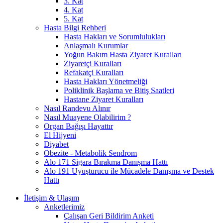
3. Kat
4. Kat
5. Kat
Hasta Bilgi Rehberi
Hasta Hakları ve Sorumlulukları
Anlaşmalı Kurumlar
Yoğun Bakım Hasta Ziyaret Kuralları
Ziyaretçi Kuralları
Refakatçi Kuralları
Hasta Hakları Yönetmeliği
Poliklinik Başlama ve Bitiş Saatleri
Hastane Ziyaret Kuralları
Nasıl Randevu Alınır
Nasıl Muayene Olabilirim ?
Organ Bağışı Hayattır
El Hijyeni
Diyabet
Obezite - Metabolik Sendrom
Alo 171 Sigara Bırakma Danışma Hattı
Alo 191 Uyuşturucu ile Mücadele Danışma ve Destek
Hattı
İletişim & Ulaşım
Anketlerimiz
Çalışan Geri Bildirim Anketi