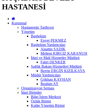
HASTANESİ
Kurumsal
Hastanemiz Tarihçesi
Yönetim
Başhekim
Enver PEKMEZ
Başhekim Yardımcıları
Alaattin SADIK
Meltem KIRGIZ KARANUH
İdari ve Mali Hizmetler Müdürü
Fahri DENKER
Sağlık Bakım Hizmetleri Müdürü
Berrin ERGİN KIZILKAYA
Müdür Yardımcıları
Gökhan KAYHAN
İbrahim AY
Organizasyon Şeması
İdari Birimler
Bilgi İşlem Merkezi
Özlük Birimi
Kalite Yönetim Birimi