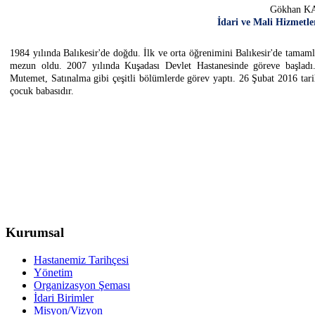
Gökhan 
İdari ve Mali Hizmetl
1984 yılında Balıkesir'de doğdu. İlk ve orta öğrenimini Balıkesir'de tamam
mezun oldu. 2007 yılında Kuşadası Devlet Hastanesinde göreve başladı
Mutemet, Satınalma gibi çeşitli bölümlerde görev yaptı. 26 Şubat 2016 tar
çocuk babasıdır.
Kurumsal
Hastanemiz Tarihçesi
Yönetim
Organizasyon Şeması
İdari Birimler
Misyon/Vizyon