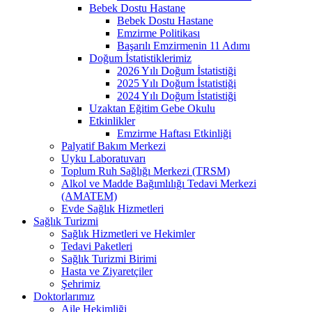
Bebek Dostu Hastane
Bebek Dostu Hastane
Emzirme Politikası
Başarılı Emzirmenin 11 Adımı
Doğum İstatistiklerimiz
2026 Yılı Doğum İstatistiği
2025 Yılı Doğum İstatistiği
2024 Yılı Doğum İstatistiği
Uzaktan Eğitim Gebe Okulu
Etkinlikler
Emzirme Haftası Etkinliği
Palyatif Bakım Merkezi
Uyku Laboratuvarı
Toplum Ruh Sağlığı Merkezi (TRSM)
Alkol ve Madde Bağımlılığı Tedavi Merkezi
(AMATEM)
Evde Sağlık Hizmetleri
Sağlık Turizmi
Sağlık Hizmetleri ve Hekimler
Tedavi Paketleri
Sağlık Turizmi Birimi
Hasta ve Ziyaretçiler
Şehrimiz
Doktorlarımız
Aile Hekimliği