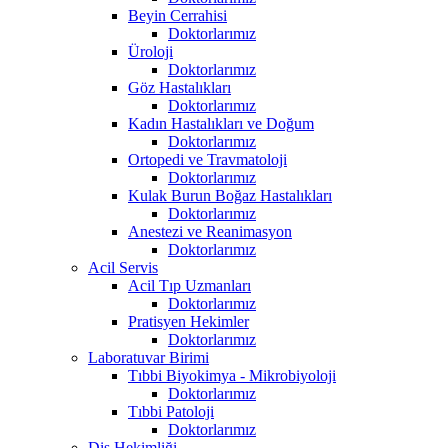
Beyin Cerrahisi
Doktorlarımız
Üroloji
Doktorlarımız
Göz Hastalıkları
Doktorlarımız
Kadın Hastalıkları ve Doğum
Doktorlarımız
Ortopedi ve Travmatoloji
Doktorlarımız
Kulak Burun Boğaz Hastalıkları
Doktorlarımız
Anestezi ve Reanimasyon
Doktorlarımız
Acil Servis
Acil Tıp Uzmanları
Doktorlarımız
Pratisyen Hekimler
Doktorlarımız
Laboratuvar Birimi
Tıbbi Biyokimya - Mikrobiyoloji
Doktorlarımız
Tıbbi Patoloji
Doktorlarımız
Diş Hekimliği