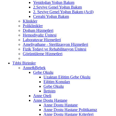
Yenidoğan Yoğun Bakım
2.Seviye Genel Yoğun Bakım
2. Seviye Genel Yoğun Bakım (Acil)
Cerrahi Yoğun Bakım
Klinikler
Poliklinikler
Doğum Hizmetleri
Hemodiyaliz Ünitesi
Laboratuvar Hizmetleri
Ameliyathane - Sterilizasyon Hizmetleri
Fizik Tedavi ve Rehabilitasyon Ünitesi
Görüntüleme Hizmetleri
Tıbbi Birimler
Anne&Bebek
Gebe Okulu
Uzaktan Eğitim Gebe Okulu
Eğitim Konuları
Gebe Okulu
İletişim
Anne Oteli
Anne Dostu Hastane
Anne Dostu Hastane
Anne Dostu Hastane Politikamız
Anne Dostu Hastane Kriterleri