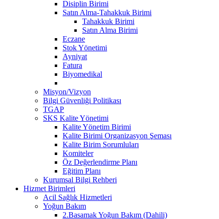
Disiplin Birimi
Satın Alma-Tahakkuk Birimi
Tahakkuk Birimi
Satın Alma Birimi
Eczane
Stok Yönetimi
Ayniyat
Fatura
Biyomedikal
Misyon/Vizyon
Bilgi Güvenliği Politikası
TGAP
SKS Kalite Yönetimi
Kalite Yönetim Birimi
Kalite Birimi Organizasyon Şeması
Kalite Birim Sorumluları
Komiteler
Öz Değerlendirme Planı
Eğitim Planı
Kurumsal Bilgi Rehberi
Hizmet Birimleri
Acil Sağlık Hizmetleri
Yoğun Bakım
2.Basamak Yoğun Bakım (Dahili)