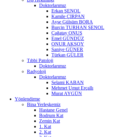
Doktorlarımız
Erkan ŞENOL
Kamile ÇIRPAN
Ayşe Gülsüm BORA
Burçin TURHAN ŞENOL
Çağatay ONUŞ
Emel GÜNDÜZ
ONUR AKSOY
Saniye GÜNER
Türkan GÜLER
Tıbbi Patoloji
Doktorlarımız
Radyoloji
Doktorlarımız
Selami KABAN
Mehmet Umut Erçallı
Murat AYGÜN
Yönlendirme
Bina Yerleşkemiz
Hastane Genel
Bodrum Kat
Zemin Kat
1. Kat
2. Kat