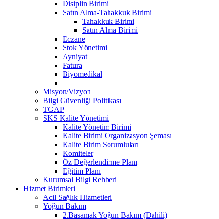
Disiplin Birimi
Satın Alma-Tahakkuk Birimi
Tahakkuk Birimi
Satın Alma Birimi
Eczane
Stok Yönetimi
Ayniyat
Fatura
Biyomedikal
Misyon/Vizyon
Bilgi Güvenliği Politikası
TGAP
SKS Kalite Yönetimi
Kalite Yönetim Birimi
Kalite Birimi Organizasyon Şeması
Kalite Birim Sorumluları
Komiteler
Öz Değerlendirme Planı
Eğitim Planı
Kurumsal Bilgi Rehberi
Hizmet Birimleri
Acil Sağlık Hizmetleri
Yoğun Bakım
2.Basamak Yoğun Bakım (Dahili)