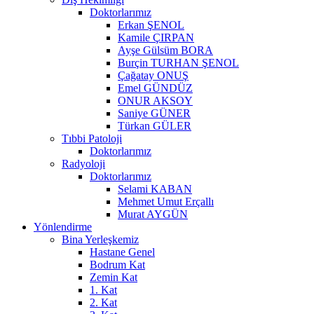
Doktorlarımız
Erkan ŞENOL
Kamile ÇIRPAN
Ayşe Gülsüm BORA
Burçin TURHAN ŞENOL
Çağatay ONUŞ
Emel GÜNDÜZ
ONUR AKSOY
Saniye GÜNER
Türkan GÜLER
Tıbbi Patoloji
Doktorlarımız
Radyoloji
Doktorlarımız
Selami KABAN
Mehmet Umut Erçallı
Murat AYGÜN
Yönlendirme
Bina Yerleşkemiz
Hastane Genel
Bodrum Kat
Zemin Kat
1. Kat
2. Kat