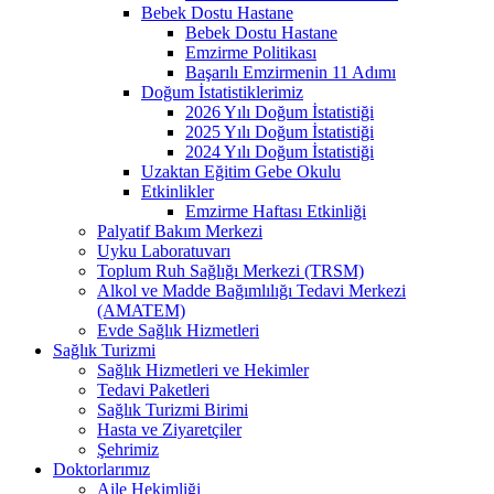
Bebek Dostu Hastane
Bebek Dostu Hastane
Emzirme Politikası
Başarılı Emzirmenin 11 Adımı
Doğum İstatistiklerimiz
2026 Yılı Doğum İstatistiği
2025 Yılı Doğum İstatistiği
2024 Yılı Doğum İstatistiği
Uzaktan Eğitim Gebe Okulu
Etkinlikler
Emzirme Haftası Etkinliği
Palyatif Bakım Merkezi
Uyku Laboratuvarı
Toplum Ruh Sağlığı Merkezi (TRSM)
Alkol ve Madde Bağımlılığı Tedavi Merkezi
(AMATEM)
Evde Sağlık Hizmetleri
Sağlık Turizmi
Sağlık Hizmetleri ve Hekimler
Tedavi Paketleri
Sağlık Turizmi Birimi
Hasta ve Ziyaretçiler
Şehrimiz
Doktorlarımız
Aile Hekimliği