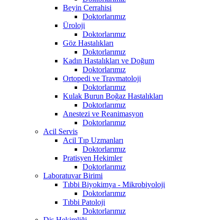
Beyin Cerrahisi
Doktorlarımız
Üroloji
Doktorlarımız
Göz Hastalıkları
Doktorlarımız
Kadın Hastalıkları ve Doğum
Doktorlarımız
Ortopedi ve Travmatoloji
Doktorlarımız
Kulak Burun Boğaz Hastalıkları
Doktorlarımız
Anestezi ve Reanimasyon
Doktorlarımız
Acil Servis
Acil Tıp Uzmanları
Doktorlarımız
Pratisyen Hekimler
Doktorlarımız
Laboratuvar Birimi
Tıbbi Biyokimya - Mikrobiyoloji
Doktorlarımız
Tıbbi Patoloji
Doktorlarımız
Diş Hekimliği