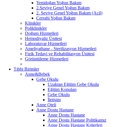
Yenidoğan Yoğun Bakım
2.Seviye Genel Yoğun Bakım
2. Seviye Genel Yoğun Bakım (Acil)
Cerrahi Yoğun Bakım
Klinikler
Poliklinikler
Doğum Hizmetleri
Hemodiyaliz Ünitesi
Laboratuvar Hizmetleri
Ameliyathane - Sterilizasyon Hizmetleri
Fizik Tedavi ve Rehabilitasyon Ünitesi
Görüntüleme Hizmetleri
Tıbbi Birimler
Anne&Bebek
Gebe Okulu
Uzaktan Eğitim Gebe Okulu
Eğitim Konuları
Gebe Okulu
İletişim
Anne Oteli
Anne Dostu Hastane
Anne Dostu Hastane
Anne Dostu Hastane Politikamız
Anne Dostu Hastane Kriterleri