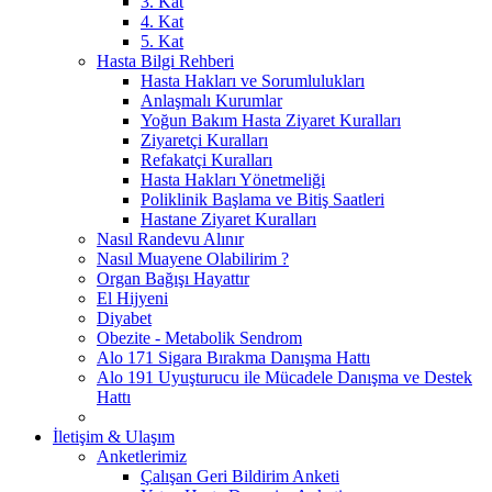
3. Kat
4. Kat
5. Kat
Hasta Bilgi Rehberi
Hasta Hakları ve Sorumlulukları
Anlaşmalı Kurumlar
Yoğun Bakım Hasta Ziyaret Kuralları
Ziyaretçi Kuralları
Refakatçi Kuralları
Hasta Hakları Yönetmeliği
Poliklinik Başlama ve Bitiş Saatleri
Hastane Ziyaret Kuralları
Nasıl Randevu Alınır
Nasıl Muayene Olabilirim ?
Organ Bağışı Hayattır
El Hijyeni
Diyabet
Obezite - Metabolik Sendrom
Alo 171 Sigara Bırakma Danışma Hattı
Alo 191 Uyuşturucu ile Mücadele Danışma ve Destek
Hattı
İletişim & Ulaşım
Anketlerimiz
Çalışan Geri Bildirim Anketi