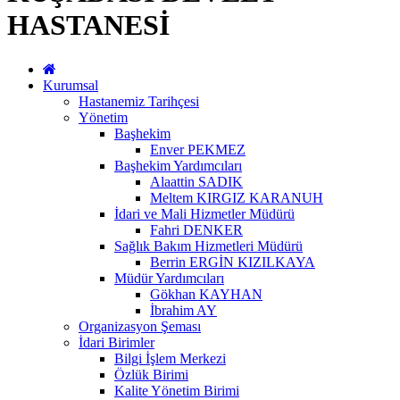
HASTANESİ
Kurumsal
Hastanemiz Tarihçesi
Yönetim
Başhekim
Enver PEKMEZ
Başhekim Yardımcıları
Alaattin SADIK
Meltem KIRGIZ KARANUH
İdari ve Mali Hizmetler Müdürü
Fahri DENKER
Sağlık Bakım Hizmetleri Müdürü
Berrin ERGİN KIZILKAYA
Müdür Yardımcıları
Gökhan KAYHAN
İbrahim AY
Organizasyon Şeması
İdari Birimler
Bilgi İşlem Merkezi
Özlük Birimi
Kalite Yönetim Birimi